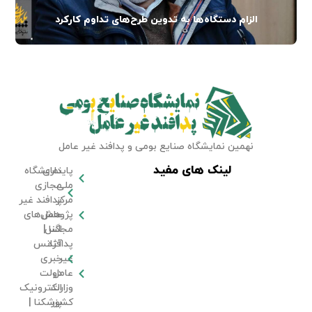
الزام دستگاه‌ها به تدوین طرح‌های تداوم کارکرد
نهمین نمایشگاه صنایع بومی و پدافند غیر عامل
لینک های مفید
پایداری
نمایشگاه
ملی
مجازی
مرکز
پدافند غیر
عامل
پژوهش‌های
مجلس
اگنا |
پدافند
آژانس
غیر
خبری
عامل
دولت
وزارت
الکترونیک
کشور
پزشکنا |