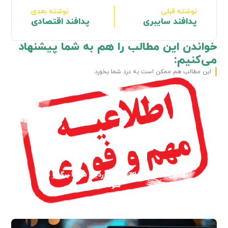
نوشته قبلی
نوشته بعدی
پدافند سایبری
پدافند اقتصادی
خواندن این مطالب را هم به شما پیشنهاد
می‌کنیم:
این مطالب هم ممکن است به درد شما بخورد.
نهمین نمایشگاه 31-28 فروردین 1405 برگزار می
شود