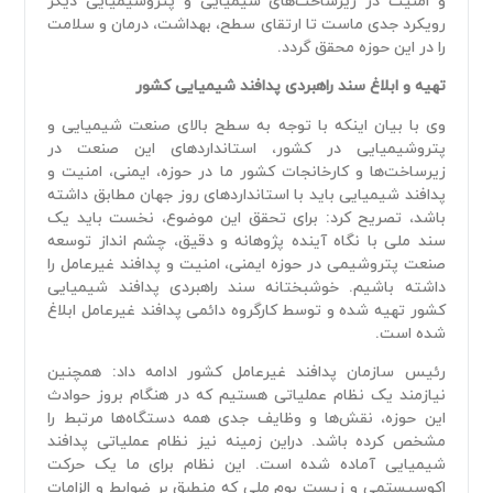
و امنیت در زیرساخت‌های شیمیایی و پتروشیمیایی دیگر
رویکرد جدی ماست تا ارتقای سطح، بهداشت، درمان و سلامت
را در این حوزه محقق گردد.
تهیه و ابلاغ سند راهبردی پدافند شیمیایی کشور
وی با بیان اینکه با توجه به سطح بالای صنعت شیمیایی و
پتروشیمیایی در کشور، استاندارد‌های این صنعت در
زیرساخت‌ها و کارخانجات کشور ما در حوزه، ایمنی، امنیت و
پدافند شیمیایی باید با استاندارد‌های روز جهان مطابق داشته
باشد، تصریح کرد: برای تحقق این موضوع، نخست باید یک
سند ملی با نگاه آینده پژوهانه و دقیق، چشم انداز توسعه
صنعت پتروشیمی در حوزه ایمنی، امنیت و پدافند غیرعامل را
داشته باشیم. خوشبختانه سند راهبردی پدافند شیمیایی
کشور تهیه شده و توسط کارگروه دائمی پدافند غیرعامل ابلاغ
شده است.
رئیس سازمان پدافند غیرعامل کشور ادامه داد: همچنین
نیازمند یک نظام عملیاتی هستیم که در هنگام بروز حوادث
این حوزه، نقش‌ها و وظایف جدی همه دستگاه‌ها مرتبط را
مشخص کرده باشد. دراین زمینه نیز نظام عملیاتی پدافند
شیمیایی آماده شده است. این نظام برای ما یک حرکت
اکوسیستمی و زیست بوم ملی که منطبق بر ضوابط و الزامات