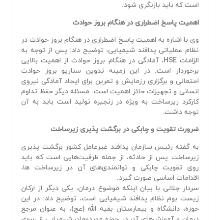
است که باید بازنگری شود.
اهمیت پاسخ اضطراری در هنگام بروز حوادث
وی با اشاره به اهمیت پاسخ اضطراری در هنگام بروز حوادث در
نظام عملیاتی پدافند شیمیایی، توضیح داد: پس از توجه به
الزامات HSE، آمادگی در هنگام بروز حوادث از اهمیت بالایی
برخوردار است. در این زمینه تدوین سناریو بروز حوادث
احتمالی و برگزاری رزمایش و تمرین برای ایجاد آمادگی نیروی
انسانی و تجهیزات حائز اهمیت است. مسئله دیگر حفظ تداوم
کارکرد زیرساخت به ویژه در زنجیره تولید است باید به آن
توجه داشت.
ضرورت تقویت و چابکی در برگشت پذیری زیرساخت
به گفته رئیس سازمان پدافند غیرعامل کشور برگشت پذیری
زیرساخت پس از حادثه، از جمله ظرفیت‌هایی است که باید
روی تقویت چابکی و توانمندی‌های آن در زیرساخت ها،
اقدامات اساسی صورت گیرد.
سردار جلالی با بیان اینکه موضوع درمان، یکی دیگر از ارکان
زیست بوم نظام پدافند شیمیایی است، توضیح داد: در این
حوزه، دانشگاه و بیمارستان بقیه الله (عج)، به عنوان مرجع
درمان و آموزش‌های آن در حوزه مصدومان شیمیایی از سوی