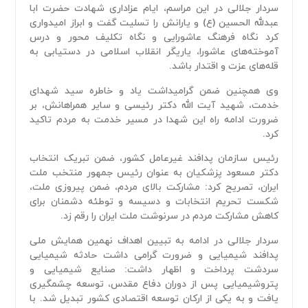
سردار جلالی در این مراسم، ایام عزاداری شهادت حضرت ابا
عبدلله الحسین (ع) و یارانش را تسلیت گفت و ابراز امیدواری
کرد نگاه فرهنگ عاشورایی و نگاه تکلیف محور و درس
آموخته‌های عاشورا، یاریگر انقلاب اسلامی در دستیابی به
قله‌های عزت و اقتدار باشد.
وی همچنین ضمن گرامیداشت یاد و خاطره سید شهدای
خدمت، شهید آیت الله دکتر رئیسی و سایر همراهانش، بر
ضرورت ادامه راه این شهدا در مسیر خدمت به مردم تاکید
کرد.
رئیس سازمان پدافند غیرعامل کشور، ضمن تبریک انتخاب
دکتر مسعود پزشکیان به عنوان رئیس جمهور منتخب ملت
ایران، تصریح کرد: مشارکت بالای مردم، ضمن پیروزی ملت،
شکست تحریم انتخابات و دسیسه و توطئه دشمنان برای
کاهش مشارکت مردم در سرنوشت ملت ایران را رقم زد.
سردار جلالی در ادامه به تبیین اهداف نهمین همایش ملی
پدافند شیمیایی و ضرورت گرامی داشت حادثه شیمیایی
سردشت پرداخت و اظهار داشت: صنایع شیمیایی و
پتروشیمیایی پس از دوران دفاع مقدس، توسعه چشمگیری
یافت و به یکی از ارکان توسعه اقتصادی کشور تبدیل شد. با